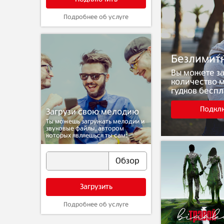
Подробнее об услуге
Безлимит
Вы можете з
количество 
гудков беспл
Подкл
Загрузи свою мелодию
Ты можешь загружать мелодии и
звуковые файлы, автором
которых являешься ты сам:
Обзор
Загрузить
Подробнее об услуге