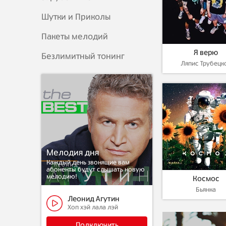
Шутки и Приколы
Пакеты мелодий
Я верю
Безлимитный тонинг
Ляпис Трубецк
Мелодия дня
Каждый день звонящие вам
абоненты будут слышать новую
мелодию!
Космос
Бьянка
Леонид Агутин
Хоп хэй лала лэй
Подключить