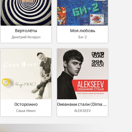
Вертолёты
Моя любовь
Дмитрий Колдун
Би-2
Осторожно
Океанами стали (Dima Young & Sasha Vector Remix)
Саша Немо
ALEKSEEV