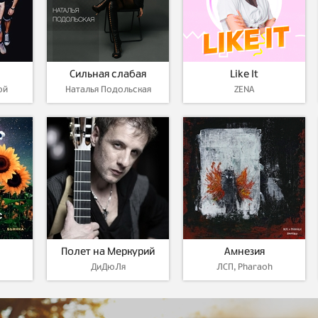
Сильная слабая
Like It
ой
Наталья Подольская
ZENA
Полет на Меркурий
Амнезия
ДиДюЛя
ЛСП, Pharaoh