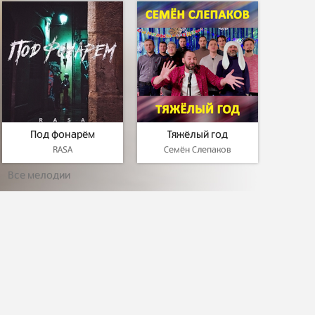
Под фонарём
Тяжёлый год
RASA
Семён Слепаков
Все мелодии