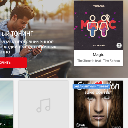
ный ТОНИНГ
аказать неограниченное
мелодий вместо обычных
атно
Magic
Tim3bomb feat. Tim Schou
ючить
Безлимитный тонинг