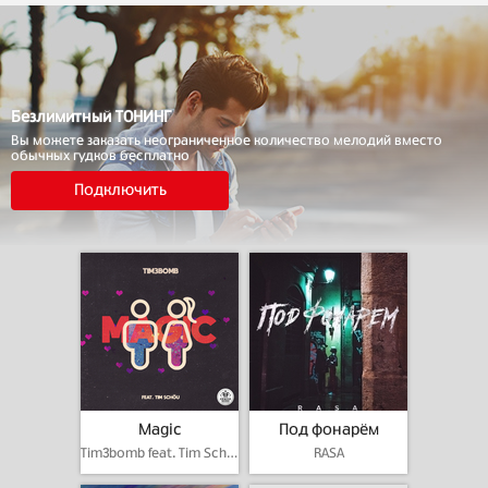
Безлимитный ТОНИНГ
Вы можете заказать неограниченное количество мелодий вместо
обычных гудков бесплатно
Подключить
Magic
Под фонарём
Tim3bomb feat. Tim Schou
RASA