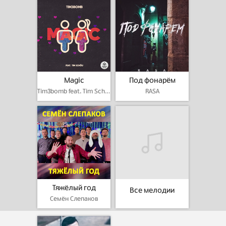
Magic
Под фонарём
Tim3bomb feat. Tim Schou
RASA
Тяжёлый год
Все мелодии
Семён Слепаков