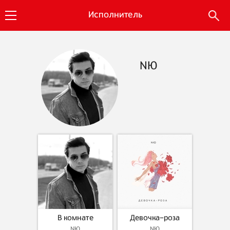
Исполнитель
NЮ
В комнате
Девочка-роза
NЮ
NЮ