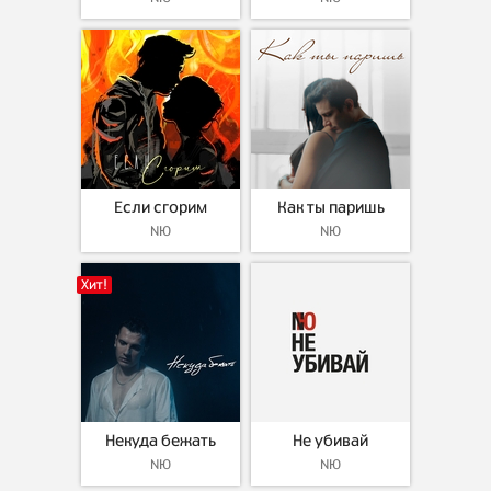
Если сгорим
Как ты паришь
NЮ
NЮ
Хит!
Некуда бежать
Не убивай
NЮ
NЮ